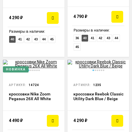
4 790
₽
4 290
₽
Размеры в наличии:
Размеры в наличии:
36
40
41
42
43
44
40
41
42
43
44
45
45
НОВИНКА
АРТИКУЛ:
14724
АРТИКУЛ:
1235
кроссовки Nike Zoom
кроссовки Reebok Classic
Pegasus 26X All White
Utility Dark Blue / Beige
4 490
₽
4 290
₽