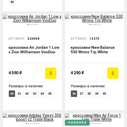
45
АРТИКУЛ:
S24058
АРТИКУЛ:
13273
кроссовки Air Jordan 1 Low
кроссовки New Balance
x Zion Williamson VooDoo
530 Wmns Trp.White
4 590
₽
4 290
₽
Размеры в наличии:
Размеры в наличии:
40
41
42
43
44
45
36
37
38
39
40
НОВИНКА