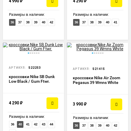
4 990
₽
4 290
₽
Размеры в наличии:
Размеры в наличии:
36
37
38
39
40
42
36
37
38
39
40
41
АРТИКУЛ:
S22253
АРТИКУЛ:
S21415
кроссовки Nike SB Dunk
кроссовки Nike Air Zoom
Low Black / Gum Ftwr.
Pegasus 39 Wmns White
4 290
₽
3 990
₽
Размеры в наличии:
Размеры в наличии:
36
40
41
42
43
44
36
37
38
39
40
42