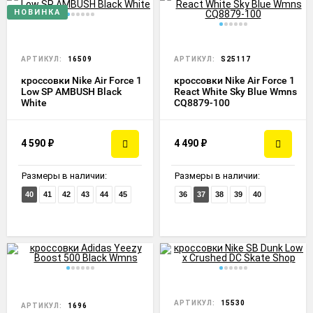
НОВИНКА
АРТИКУЛ:
16509
АРТИКУЛ:
S25117
кроссовки Nike Air Force 1
кроссовки Nike Air Force 1
Low SP AMBUSH Black
React White Sky Blue Wmns
White
CQ8879-100
4 590
₽
4 490
₽
Размеры в наличии:
Размеры в наличии:
40
41
42
43
44
45
36
37
38
39
40
АРТИКУЛ:
15530
АРТИКУЛ:
1696