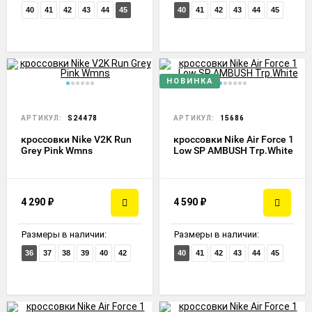
40
41
42
43
44
45
40
41
42
43
44
45
НОВИНКА
АРТИКУЛ:
S24478
АРТИКУЛ:
15686
кроссовки Nike V2K Run
кроссовки Nike Air Force 1
Grey Pink Wmns
Low SP AMBUSH Trp.White
4 290
₽
4 590
₽
Размеры в наличии:
Размеры в наличии:
36
37
38
39
40
42
40
41
42
43
44
45