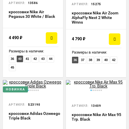
АРТИКУЛ:
13586
АРТИКУЛ:
15275
кроссовки Nike Air
кроссовки Nike Air Zoom
Pegasus 30 White / Black
AlphaFly Next 2 White
Wmns
4 490
₽
4 790
₽
Размеры в наличии:
Размеры в наличии:
36
40
41
42
43
44
36
37
38
39
40
42
45
НОВИНКА
АРТИКУЛ:
S23190
АРТИКУЛ:
13409
кроссовки Adidas Ozweego
кроссовки Nike Air Max 95
Triple Black
Trp. Black