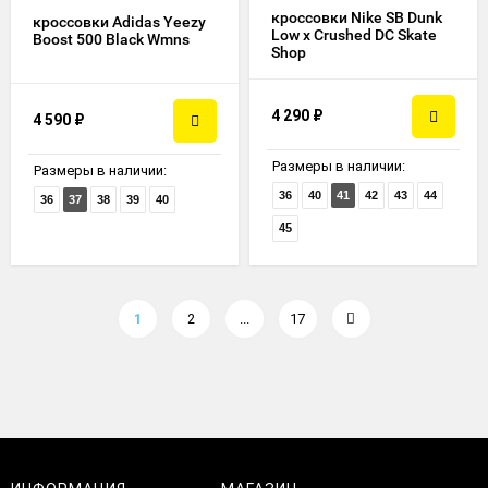
кроссовки Nike SB Dunk
кроссовки Adidas Yeezy
Low x Crushed DC Skate
Boost 500 Black Wmns
Shop
4 290
₽
4 590
₽
Размеры в наличии:
Размеры в наличии:
36
40
41
42
43
44
36
37
38
39
40
45
1
2
...
17