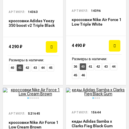
АРТИКУЛ:
14396
АРТИКУЛ:
14363
кроссовки Nike Air Force 1
кроссовки Adidas Yeezy
Low Triple White
350 boost v2 Triple Black
4 490
₽
4 290
₽
Размеры в наличии:
Размеры в наличии:
36
40
41
42
43
44
40
41
42
43
44
45
45
46
АРТИКУЛ:
15644
АРТИКУЛ:
S21645
кеды Adidas Samba x
кроссовки Nike Air Force 1
Clarks Fieg Black Gum
Low Cream Brown