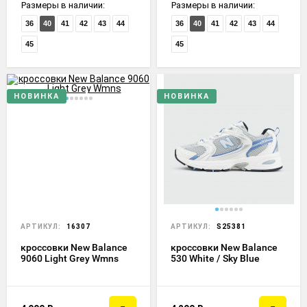
Размеры в наличии:
Размеры в наличии:
36
40
41
42
43
44
36
40
41
42
43
44
45
45
НОВИНКА
НОВИНКА
АРТИКУЛ:
16307
АРТИКУЛ:
S25381
кроссовки New Balance
кроссовки New Balance
9060 Light Grey Wmns
530 White / Sky Blue