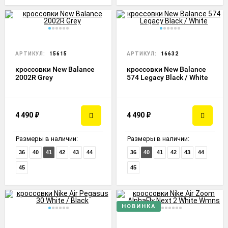
АРТИКУЛ:
15615
АРТИКУЛ:
16632
кроссовки New Balance
кроссовки New Balance
2002R Grey
574 Legacy Black / White
4 490
₽
4 490
₽
Размеры в наличии:
Размеры в наличии:
36
40
41
42
43
44
36
40
41
42
43
44
45
45
НОВИНКА