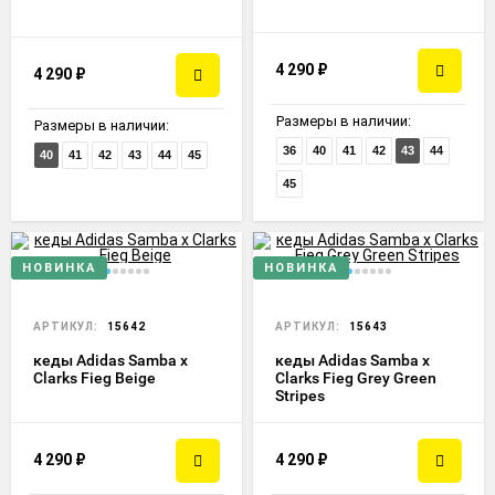
4 290
₽
4 290
₽
Размеры в наличии:
Размеры в наличии:
36
40
41
42
43
44
40
41
42
43
44
45
45
НОВИНКА
НОВИНКА
АРТИКУЛ:
15642
АРТИКУЛ:
15643
кеды Adidas Samba x
кеды Adidas Samba x
Clarks Fieg Beige
Clarks Fieg Grey Green
Stripes
4 290
₽
4 290
₽