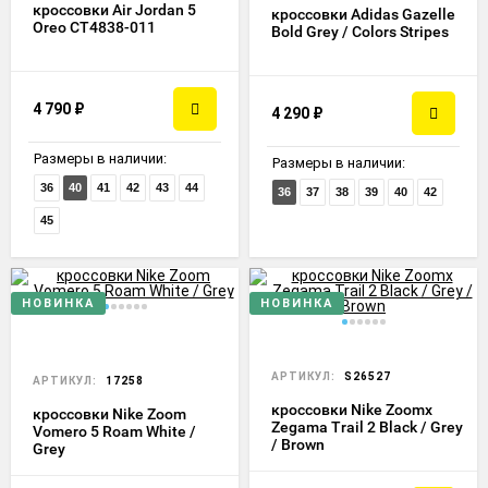
кроссовки Air Jordan 5
кроссовки Adidas Gazelle
Oreo CT4838-011
Bold Grey / Colors Stripes
4 790
₽
4 290
₽
Размеры в наличии:
Размеры в наличии:
36
40
41
42
43
44
36
37
38
39
40
42
45
НОВИНКА
НОВИНКА
АРТИКУЛ:
S26527
АРТИКУЛ:
17258
кроссовки Nike Zoomx
кроссовки Nike Zoom
Zegama Trail 2 Black / Grey
Vomero 5 Roam White /
/ Brown
Grey