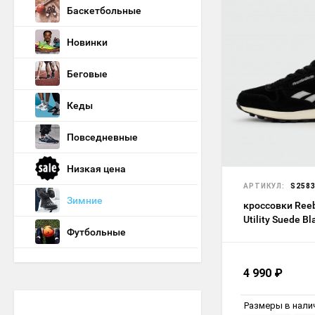
Баскетбольные
Новинки
Беговые
Кеды
Повседневные
Низкая цена
АРТИКУЛ:
S258
Зимние
кроссовки Reeb
Utility Suede Bl
Футбольные
Winter
4 990
₽
Размеры в нали