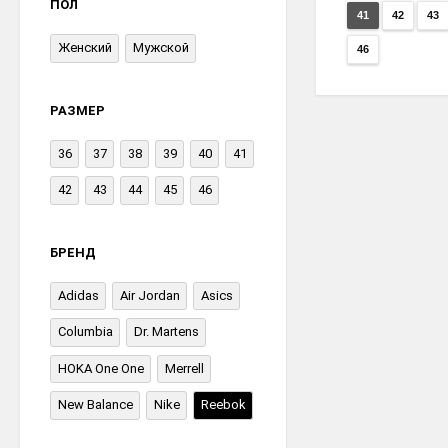
ПОЛ
41
42
43
Женский
Мужской
46
РАЗМЕР
36
37
38
39
40
41
42
43
44
45
46
БРЕНД
Adidas
Air Jordan
Asics
Columbia
Dr. Martens
HOKA One One
Merrell
New Balance
Nike
Reebok