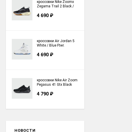
кроссовки Nike Zoomx
Zegama Trail 2 Black /
Grey / Brown
4 690
₽
кроссовки Air Jordan 5
White / Blue Ftwr.
4 690
₽
кроссовки Nike Air Zoom
Pegasus 41 Gtx Black
Green FQ1356-001
4 790
₽
НОВОСТИ