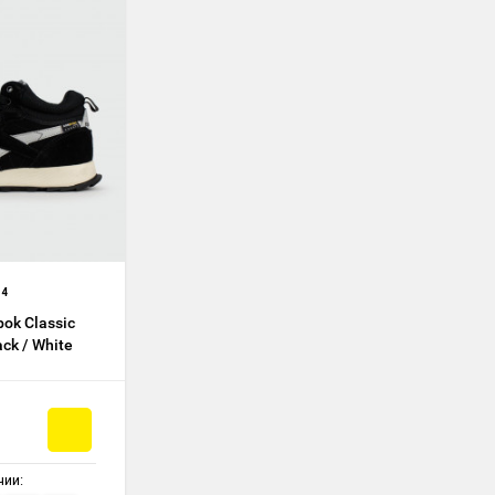
34
ok Classic
ack / White
чии: