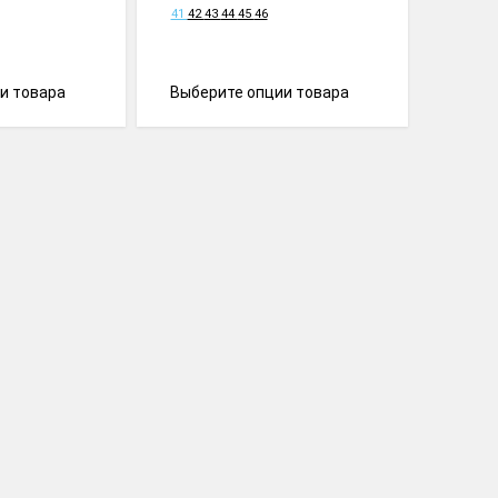
41
42
43
44
45
46
и товара
Выберите опции товара