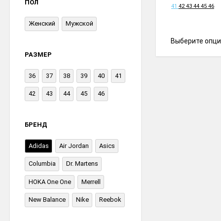
ПОЛ
41
42
43
44
45
46
Женский
Мужской
Выберите опци
РАЗМЕР
36
37
38
39
40
41
42
43
44
45
46
БРЕНД
Adidas
Air Jordan
Asics
Columbia
Dr. Martens
HOKA One One
Merrell
New Balance
Nike
Reebok