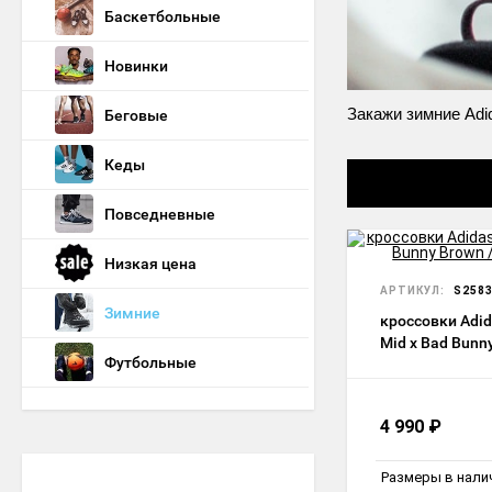
Баскетбольные
Новинки
Закажи зимние Adid
Беговые
Кеды
Повседневные
Низкая цена
АРТИКУЛ:
S258
Зимние
кроссовки Adi
Mid x Bad Bunn
Футбольные
White Winter
4 990
₽
Размеры в нали