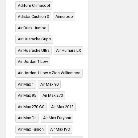
Adifom Climacool
Adistar Cushion 3
Aimerboo
Air Dunk Jumbo
Air Huarache Gripp
Air Huarache Ultra
Air Humara LX
Air Jordan 1 Low
Air Jordan 1 Low x Zion Williamson
Air Max 1
Air Max 90
Air Max 95
Air Max 270
Air Max 270 GO
Air Max 2013
Air Max Dn
Air Max Furyosa
Air Max Fusion
Air Max IVO