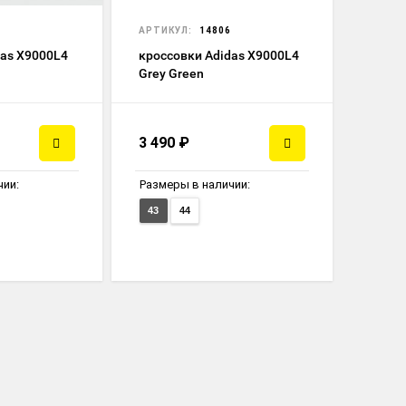
АРТИКУЛ:
14806
das X9000L4
кроссовки Adidas X9000L4
Grey Green
3 490
₽
чии:
Размеры в наличии:
43
44