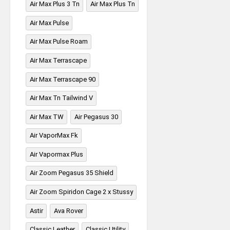
Air Max Plus 3 Tn
Air Max Plus Tn
Air Max Pulse
Air Max Pulse Roam
Air Max Terrascape
Air Max Terrascape 90
Air Max Tn Tailwind V
Air Max TW
Air Pegasus 30
Air VaporMax Fk
Air Vapormax Plus
Air Zoom Pegasus 35 Shield
Air Zoom Spiridon Cage 2 x Stussy
Astir
Ava Rover
Classic Leather
Classic Utility