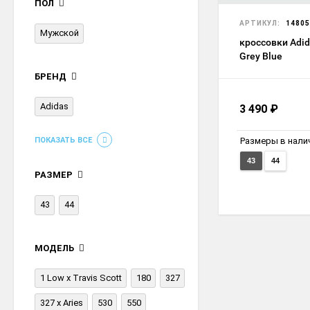
ПОЛ
АРТИКУЛ:
14805
Мужской
кроссовки Adi
Grey Blue
БРЕНД
Adidas
3 490
₽
Размеры в нали
ПОКАЗАТЬ ВСЕ
43
44
РАЗМЕР
43
44
МОДЕЛЬ
1 Low x Travis Scott
180
327
327 x Aries
530
550