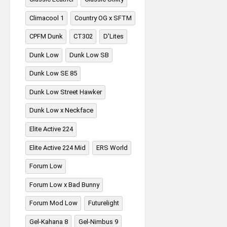
Climacool 1
Country OG x SFTM
CPFM Dunk
CT302
D'Lites
Dunk Low
Dunk Low SB
Dunk Low SE 85
Dunk Low Street Hawker
Dunk Low x Neckface
Elite Active 224
Elite Active 224 Mid
ERS World
Forum Low
Forum Low x Bad Bunny
Forum Mod Low
Futurelight
Gel-Kahana 8
Gel-Nimbus 9