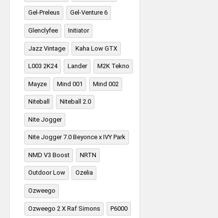
Gel-Preleus
Gel-Venture 6
Glenclyfee
Initiator
Jazz Vintage
Kaha Low GTX
L003 2K24
Lander
M2K Tekno
Mayze
Mind 001
Mind 002
Niteball
Niteball 2.0
Nite Jogger
Nite Jogger 7.0 Beyonce x IVY Park
NMD V3 Boost
NRTN
Outdoor Low
Ozelia
Ozweego
Ozweego 2 X Raf Simons
P6000