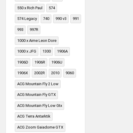
550 x Rich Paul
574
574 Legacy
740
990 v3
991
993
997R
1000 x Aime Leon Dore
1000 x JFG
1300
1906A
1906D
1906R
1906U
1906X
2002R
2010
9060
ACG Mountain Fly 2 Low
ACG Mountain Fly GTX
ACG Mountain Fly Low Gtx
ACG Terra Antarktik
ACG Zoom Gaiadome GTX