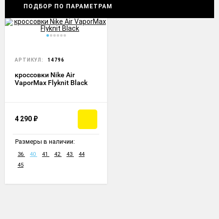
ПОДБОР ПО ПАРАМЕТРАМ
АРТИКУЛ:
14796
кроссовки Nike Air
VaporMax Flyknit Black
4 290
₽
Размеры в наличии:
36
40
41
42
43
44
45