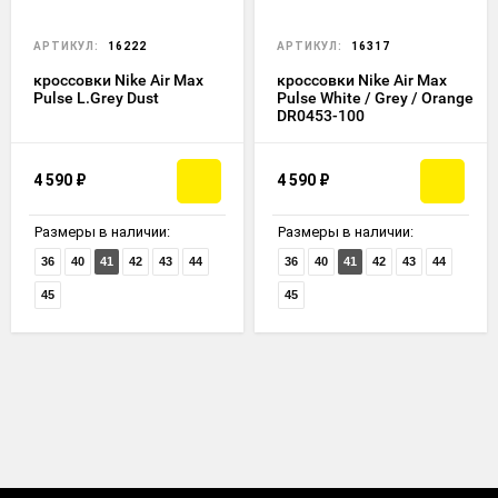
АРТИКУЛ:
16222
АРТИКУЛ:
16317
кроссовки Nike Air Max
кроссовки Nike Air Max
Pulse L.Grey Dust
Pulse White / Grey / Orange
DR0453-100
4 590
₽
4 590
₽
Размеры в наличии:
Размеры в наличии:
36
40
41
42
43
44
36
40
41
42
43
44
45
45