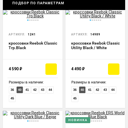
ПОДБОР ПО ПАРАМЕТРАМ
АРТИКУЛ:
1241
АРТИКУЛ:
14989
кроссовки Reebok Classic
кроссовки Reebok Classic
Trp.Black
Utility Black / White
4 590
₽
4 490
₽
Размеры в наличии:
Размеры в наличии:
36
40
41
42
43
44
36
40
41
42
43
44
45
45
НОВИНКА