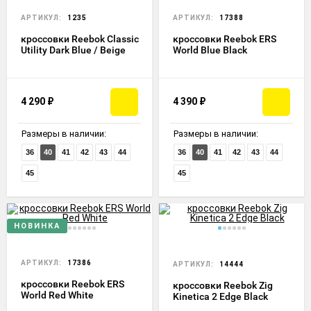
АРТИКУЛ:
1235
АРТИКУЛ:
17388
кроссовки Reebok Classic
кроссовки Reebok ERS
Utility Dark Blue / Beige
World Blue Black
4 290
₽
4 390
₽
Размеры в наличии:
Размеры в наличии:
36
40
41
42
43
44
36
40
41
42
43
44
45
45
НОВИНКА
АРТИКУЛ:
17386
АРТИКУЛ:
14444
кроссовки Reebok ERS
кроссовки Reebok Zig
World Red White
Kinetica 2 Edge Black