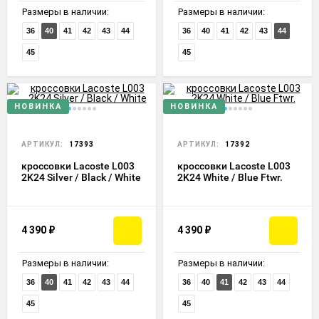
Размеры в наличии:
Размеры в наличии:
36
40
41
42
43
44
36
40
41
42
43
44
45
45
НОВИНКА
НОВИНКА
АРТИКУЛ:
17393
АРТИКУЛ:
17392
кроссовки Lacoste L003
кроссовки Lacoste L003
2K24 Silver / Black / White
2K24 White / Blue Ftwr.
4 390
₽
4 390
₽
Размеры в наличии:
Размеры в наличии:
36
40
41
42
43
44
36
40
41
42
43
44
45
45