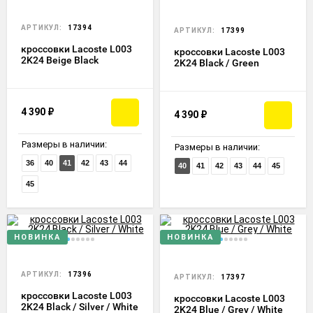
АРТИКУЛ:
17394
АРТИКУЛ:
17399
кроссовки Lacoste L003
кроссовки Lacoste L003
2K24 Beige Black
2K24 Black / Green
4 390
₽
4 390
₽
Размеры в наличии:
Размеры в наличии:
36
40
41
42
43
44
40
41
42
43
44
45
45
НОВИНКА
НОВИНКА
АРТИКУЛ:
17396
АРТИКУЛ:
17397
кроссовки Lacoste L003
кроссовки Lacoste L003
2K24 Black / Silver / White
2K24 Blue / Grey / White