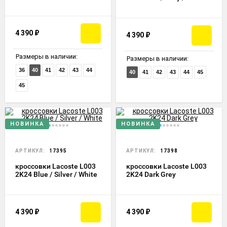
4 390
₽
4 390
₽
Размеры в наличии:
Размеры в наличии:
36
40
41
42
43
44
40
41
42
43
44
45
45
НОВИНКА
НОВИНКА
АРТИКУЛ:
17395
АРТИКУЛ:
17398
кроссовки Lacoste L003
кроссовки Lacoste L003
2K24 Blue / Silver / White
2K24 Dark Grey
4 390
₽
4 390
₽