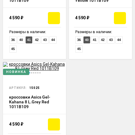
1011B109
Yellow 1011B109
4 590
₽
4 590
₽
Размеры в наличии:
Размеры в наличии:
36
40
41
42
43
44
36
40
41
42
43
44
45
45
НОВИНКА
АРТИКУЛ:
15025
кроссовки Asics Gel-
Kahana 8 L.Grey Red
1011B109
4 590
₽