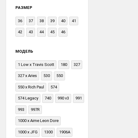
РАЗМЕР
36
37
38
39
40
41
42
43
44
45
46
МОДЕЛЬ
1 Low x Travis Scott
180
327
327 x Aries
530
550
550 x Rich Paul
574
574 Legacy
740
990 v3
991
993
997R
1000 x Aime Leon Dore
1000 x JFG
1300
1906A