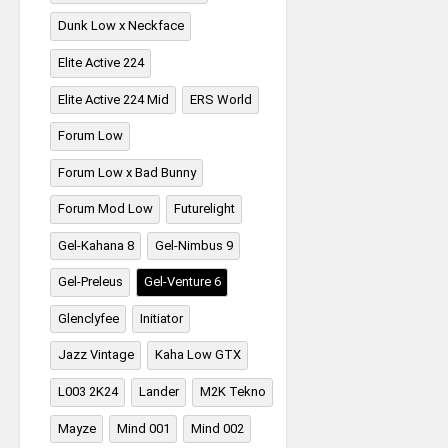
Dunk Low x Neckface
Elite Active 224
Elite Active 224 Mid
ERS World
Forum Low
Forum Low x Bad Bunny
Forum Mod Low
Futurelight
Gel-Kahana 8
Gel-Nimbus 9
Gel-Preleus
Gel-Venture 6
Glenclyfee
Initiator
Jazz Vintage
Kaha Low GTX
L003 2K24
Lander
M2K Tekno
Mayze
Mind 001
Mind 002