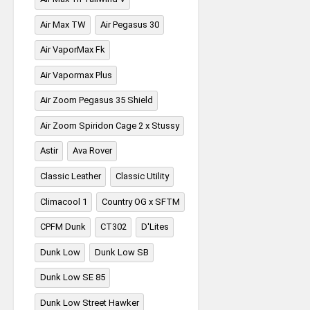
Air Max TW
Air Pegasus 30
Air VaporMax Fk
Air Vapormax Plus
Air Zoom Pegasus 35 Shield
Air Zoom Spiridon Cage 2 x Stussy
Astir
Ava Rover
Classic Leather
Classic Utility
Climacool 1
Country OG x SFTM
CPFM Dunk
CT302
D'Lites
Dunk Low
Dunk Low SB
Dunk Low SE 85
Dunk Low Street Hawker