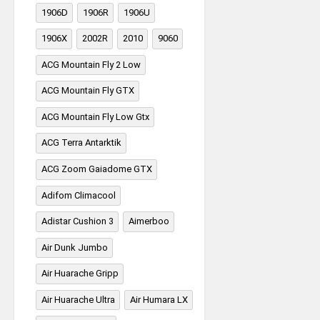
1906D
1906R
1906U
1906X
2002R
2010
9060
ACG Mountain Fly 2 Low
ACG Mountain Fly GTX
ACG Mountain Fly Low Gtx
ACG Terra Antarktik
ACG Zoom Gaiadome GTX
Adifom Climacool
Adistar Cushion 3
Aimerboo
Air Dunk Jumbo
Air Huarache Gripp
Air Huarache Ultra
Air Humara LX