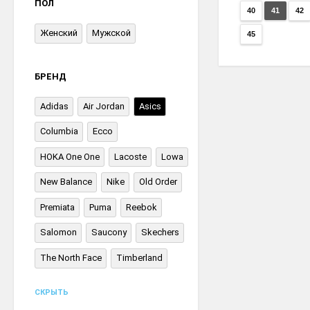
ПОЛ
40
41
42
Женский
Мужской
45
БРЕНД
Adidas
Air Jordan
Asics
Columbia
Ecco
HOKA One One
Lacoste
Lowa
New Balance
Nike
Old Order
Premiata
Puma
Reebok
Salomon
Saucony
Skechers
The North Face
Timberland
СКРЫТЬ