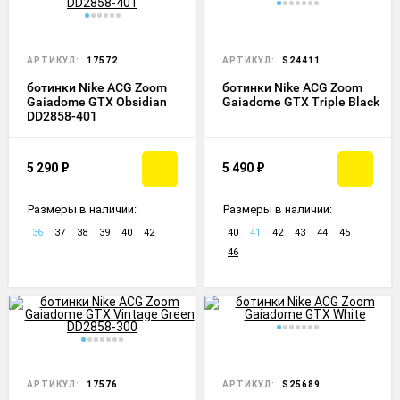
АРТИКУЛ:
17572
АРТИКУЛ:
S24411
ботинки Nike ACG Zoom
ботинки Nike ACG Zoom
Gaiadome GTX Obsidian
Gaiadome GTX Triple Black
DD2858-401
5 290
₽
5 490
₽
Размеры в наличии:
Размеры в наличии:
36
37
38
39
40
42
40
41
42
43
44
45
46
АРТИКУЛ:
17576
АРТИКУЛ:
S25689