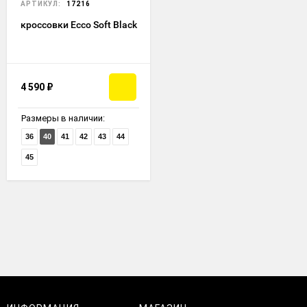
АРТИКУЛ:
17216
кроссовки Ecco Soft Black
4 590
₽
Размеры в наличии:
36
40
41
42
43
44
45