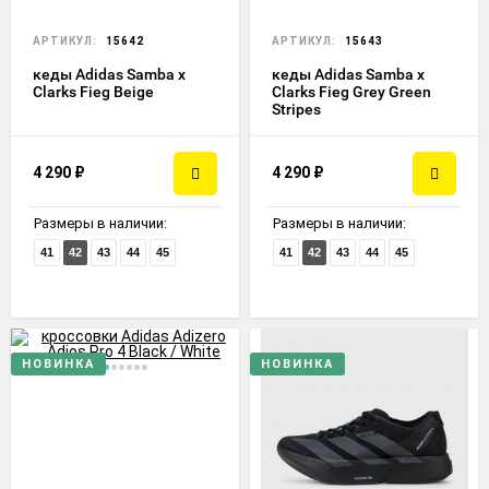
АРТИКУЛ:
15642
АРТИКУЛ:
15643
кеды Adidas Samba x
кеды Adidas Samba x
Clarks Fieg Beige
Clarks Fieg Grey Green
Stripes
4 290
₽
4 290
₽
Размеры в наличии:
Размеры в наличии:
41
42
43
44
45
41
42
43
44
45
НОВИНКА
НОВИНКА