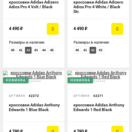
кроссовки Adidas Adizero
кроссовки Adidas Adizero
Adios Pro 4 Volt / Black
Adios Pro 4 White / Black
Str.
4 490
₽
4 490
₽
Размеры в наличии:
Размеры в наличии:
40
41
42
43
44
45
40
41
42
43
НОВИНКА
НОВИНКА
АРТИКУЛ:
42272
АРТИКУЛ:
42271
кроссовки Adidas Anthony
кроссовки Adidas Anthony
Edwards 1 Blue Black
Edwards 1 Red Black
4 790
₽
4 790
₽