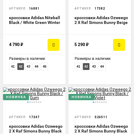
АРТИКУЛ:
16881
АРТИКУЛ:
17382
кроссовки Adidas Niteball
кроссовки Adidas Ozweego
Black / White Green Winter
2 X Raf Simons Bunny Beige
4 790
₽
5 290
₽
Размеры в наличии:
Размеры в наличии:
41
42
43
44
45
41
42
43
44
НОВИНКА
НОВИНКА
АРТИКУЛ:
17247
АРТИКУЛ:
S26511
кроссовки Adidas Ozweego
кроссовки Adidas Ozweego
2 X Raf Simons Bunny Black
2 X Raf Simons Bunny Black