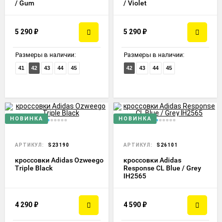
/ Gum
/ Violet
5 290
₽
5 290
₽
Размеры в наличии:
Размеры в наличии:
41
42
43
44
45
42
43
44
45
НОВИНКА
НОВИНКА
АРТИКУЛ:
S23190
АРТИКУЛ:
S26101
кроссовки Adidas Ozweego
кроссовки Adidas
Triple Black
Response CL Blue / Grey
IH2565
4 290
₽
4 590
₽