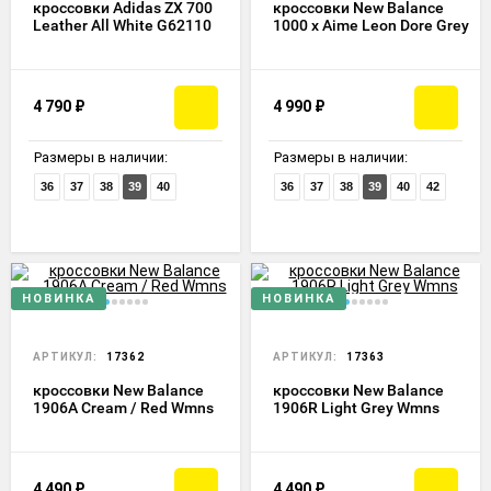
кроссовки Adidas ZX 700
кроссовки New Balance
Leather All White G62110
1000 x Aime Leon Dore Grey
4 790
₽
4 990
₽
Размеры в наличии:
Размеры в наличии:
36
37
38
39
40
36
37
38
39
40
42
НОВИНКА
НОВИНКА
АРТИКУЛ:
17362
АРТИКУЛ:
17363
кроссовки New Balance
кроссовки New Balance
1906A Cream / Red Wmns
1906R Light Grey Wmns
4 490
₽
4 490
₽