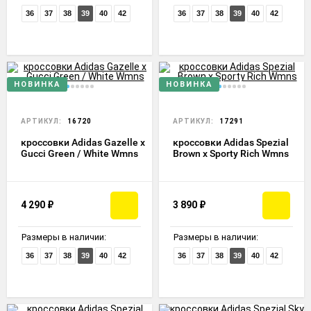
36
37
38
39
40
42
36
37
38
39
40
42
НОВИНКА
НОВИНКА
АРТИКУЛ:
16720
АРТИКУЛ:
17291
кроссовки Adidas Gazelle x
кроссовки Adidas Spezial
Gucci Green / White Wmns
Brown x Sporty Rich Wmns
4 290
₽
3 890
₽
Размеры в наличии:
Размеры в наличии:
36
37
38
39
40
42
36
37
38
39
40
42