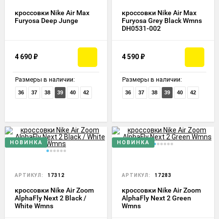
кроссовки Nike Air Max
кроссовки Nike Air Max
Furyosa Deep Junge
Furyosa Grey Black Wmns
DH0531-002
4 690
₽
4 590
₽
Размеры в наличии:
Размеры в наличии:
36
37
38
39
40
42
36
37
38
39
40
42
НОВИНКА
НОВИНКА
АРТИКУЛ:
17312
АРТИКУЛ:
17283
кроссовки Nike Air Zoom
кроссовки Nike Air Zoom
AlphaFly Next 2 Black /
AlphaFly Next 2 Green
White Wmns
Wmns