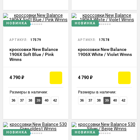
НОВИНКА
НОВИНКА
АРТИКУЛ:
17579
АРТИКУЛ:
17578
кроссовки New Balance
кроссовки New Balance
1906X Soft Blue / Pink
1906X White / Violet Wmns
Wmns
4 790
₽
4 790
₽
Размеры в наличии:
Размеры в наличии:
36
37
38
39
40
42
36
37
38
39
40
42
НОВИНКА
НОВИНКА