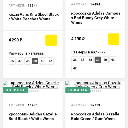
АРТИКУЛ:
16454
АРТИКУЛ:
16544
кроссовки Adidas Campus
кеды Vans Knu Skool Black
x Bad Bunny Grey White
/ White Peaches Wmns
Wmns
4 290
₽
4 290
₽
Размеры в наличии:
Размеры в наличии:
36
37
38
39
40
41
36
37
38
39
40
42
42
НОВИНКА
НОВИНКА
АРТИКУЛ:
16470
АРТИКУЛ:
16713
кроссовки Adidas Gazelle
кроссовки Adidas Gazelle
Bold Black / White Wmns
Bold Green / Gum Wmns