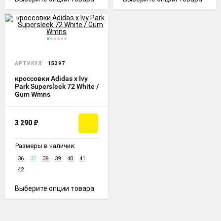
АРТИКУЛ:
15397
кроссовки Adidas x Ivy
Park Supersleek 72 White /
Gum Wmns
3 290
₽
Размеры в наличии:
36
37
38
39
40
41
42
Выберите опции товара