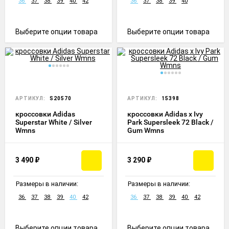
36
37
38
39
40
42
36
37
38
39
40
Выберите опции товара
Выберите опции товара
АРТИКУЛ:
S20570
АРТИКУЛ:
15398
кроссовки Adidas
кроссовки Adidas x Ivy
Superstar White / Silver
Park Supersleek 72 Black /
Wmns
Gum Wmns
3 490
₽
3 290
₽
Размеры в наличии:
Размеры в наличии:
36
37
38
39
40
42
36
37
38
39
40
42
Выберите опции товара
Выберите опции товара