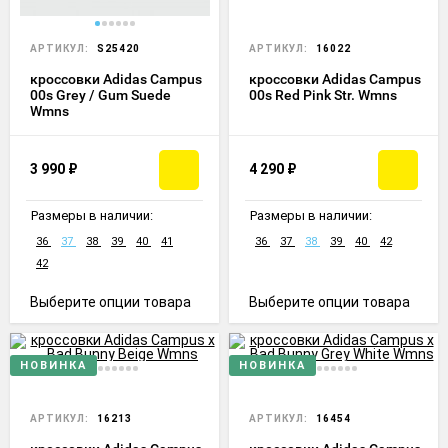
АРТИКУЛ:
S25420
АРТИКУЛ:
16022
кроссовки Adidas Campus
кроссовки Adidas Campus
00s Grey / Gum Suede
00s Red Pink Str. Wmns
Wmns
3 990
₽
4 290
₽
Размеры в наличии:
Размеры в наличии:
36
37
38
39
40
41
36
37
38
39
40
42
42
Выберите опции товара
Выберите опции товара
НОВИНКА
НОВИНКА
АРТИКУЛ:
16213
АРТИКУЛ:
16454