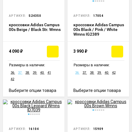
АРТИКУЛ:
S24350
АРТИКУЛ:
17054
кроссовки Adidas Campus
кроссовки Adidas Campus
00s Beige / Black Str. Wmns
00s Black / Pink / White
Wmns IG2389
4 090
₽
3 990
₽
Размеры в наличии:
Размеры в наличии:
36
37
38
39
40
41
36
37
38
39
40
42
42
Выберите опции товара
Выберите опции товара
АРТИКУЛ:
16104
АРТИКУЛ:
15909