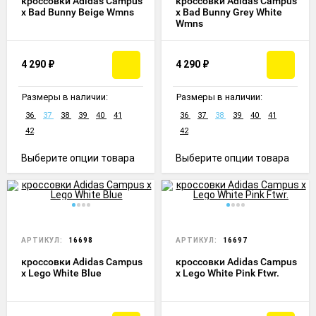
кроссовки Adidas Campus
кроссовки Adidas Campus
x Bad Bunny Beige Wmns
x Bad Bunny Grey White
Wmns
4 290
₽
4 290
₽
Размеры в наличии:
Размеры в наличии:
36
37
38
39
40
41
36
37
38
39
40
41
42
42
Выберите опции товара
Выберите опции товара
АРТИКУЛ:
16698
АРТИКУЛ:
16697
кроссовки Adidas Campus
кроссовки Adidas Campus
x Lego White Blue
x Lego White Pink Ftwr.