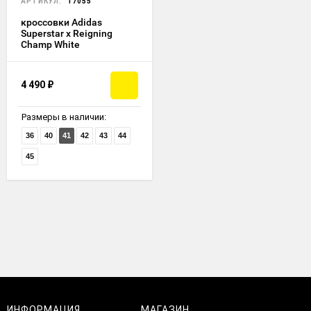
АРТИКУЛ:
17055
кроссовки Adidas
Superstar x Reigning
Champ White
4 490
₽
Размеры в наличии:
36
40
41
42
43
44
45
ИНФОРМАЦИЯ
МАГАЗИН