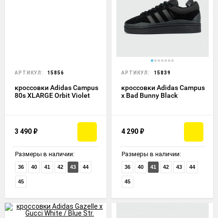
АРТИКУЛ:
15856
АРТИКУЛ:
15839
кроссовки Adidas Campus
кроссовки Adidas Campus
80s XLARGE Orbit Violet
x Bad Bunny Black
3 490
₽
4 290
₽
Размеры в наличии:
Размеры в наличии:
36
40
41
42
43
44
36
40
41
42
43
44
45
45