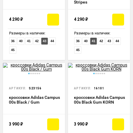
Stripes
4 290
₽
4 290
₽
Размеры в наличии:
Размеры в наличии:
36
40
41
42
43
44
36
40
41
42
43
44
45
45
АРТИКУЛ:
S23156
АРТИКУЛ:
16101
кроссовки Adidas Campus
кроссовки Adidas Campus
00s Black / Gum
00s Black Gum KORN
3 990
₽
3 990
₽