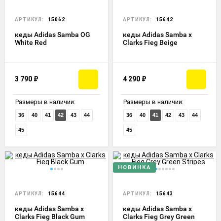
АРТИКУЛ:
15062
АРТИКУЛ:
15642
кеды Adidas Samba OG
кеды Adidas Samba x
White Red
Clarks Fieg Beige
3 790
₽
4 290
₽
Размеры в наличии:
Размеры в наличии:
36
40
41
42
43
44
36
40
41
42
43
44
45
45
НОВИНКА
АРТИКУЛ:
15644
АРТИКУЛ:
15643
кеды Adidas Samba x
кеды Adidas Samba x
Clarks Fieg Black Gum
Clarks Fieg Grey Green