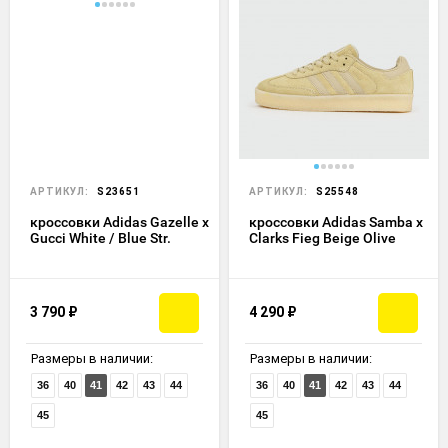
АРТИКУЛ:
S23651
АРТИКУЛ:
S25548
кроссовки Adidas Gazelle x
кроссовки Adidas Samba x
Gucci White / Blue Str.
Clarks Fieg Beige Olive
3 790
₽
4 290
₽
Размеры в наличии:
Размеры в наличии:
36
40
41
42
43
44
36
40
41
42
43
44
45
45