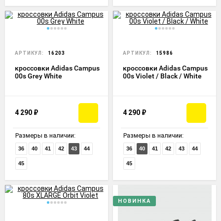
АРТИКУЛ:
16203
АРТИКУЛ:
15986
кроссовки Adidas Campus
кроссовки Adidas Campus
00s Grey White
00s Violet / Black / White
4 290
₽
4 290
₽
Размеры в наличии:
Размеры в наличии:
36
40
41
42
43
44
36
40
41
42
43
44
45
45
НОВИНКА