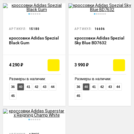
АРТИКУЛ:
15180
АРТИКУЛ:
16606
кроссовки Adidas Spezial
кроссовки Adidas Spezial
Black Gum
Sky Blue BD7632
4 290
₽
3 990
₽
Размеры в наличии:
Размеры в наличии:
36
40
41
42
43
44
36
40
41
42
43
44
45
45