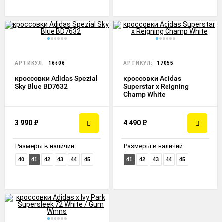
АРТИКУЛ:
16606
АРТИКУЛ:
17055
кроссовки Adidas Spezial
кроссовки Adidas
Sky Blue BD7632
Superstar x Reigning
Champ White
3 990
₽
4 490
₽
Размеры в наличии:
Размеры в наличии:
40
41
42
43
44
45
41
42
43
44
45