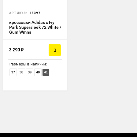
АРТИКУЛ:
15397
кроссовки Adidas x Ivy
Park Supersleek 72 White /
Gum Wmns
3 290
₽
Размеры в наличии:
37
38
39
40
41