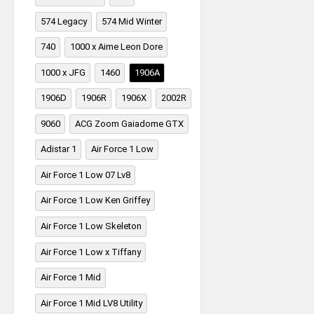
574 Legacy
574 Mid Winter
740
1000 x Aime Leon Dore
1000 x JFG
1460
1906A
1906D
1906R
1906X
2002R
9060
ACG Zoom Gaiadome GTX
Adistar 1
Air Force 1 Low
Air Force 1 Low 07 Lv8
Air Force 1 Low Ken Griffey
Air Force 1 Low Skeleton
Air Force 1 Low x Tiffany
Air Force 1 Mid
Air Force 1 Mid LV8 Utility