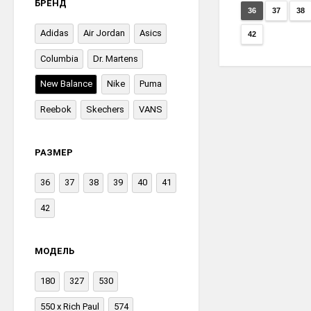
БРЕНД
36
37
38
Adidas
Air Jordan
Asics
42
Columbia
Dr. Martens
New Balance
Nike
Puma
Reebok
Skechers
VANS
РАЗМЕР
36
37
38
39
40
41
42
МОДЕЛЬ
180
327
530
550 x Rich Paul
574