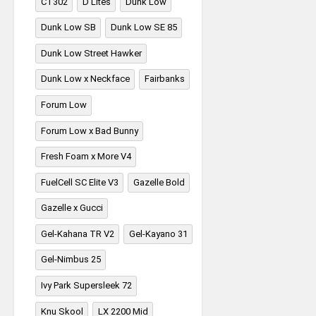
CT302
D'Lites
Dunk Low
Dunk Low SB
Dunk Low SE 85
Dunk Low Street Hawker
Dunk Low x Neckface
Fairbanks
Forum Low
Forum Low x Bad Bunny
Fresh Foam x More V4
FuelCell SC Elite V3
Gazelle Bold
Gazelle x Gucci
Gel-Kahana TR V2
Gel-Kayano 31
Gel-Nimbus 25
Ivy Park Supersleek 72
Knu Skool
LX 2200 Mid