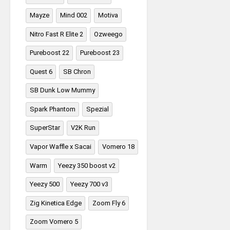
Mayze
Mind 002
Motiva
Nitro Fast R Elite 2
Ozweego
Pureboost 22
Pureboost 23
Quest 6
SB Chron
SB Dunk Low Mummy
Spark Phantom
Spezial
SuperStar
V2K Run
Vapor Waffle x Sacai
Vomero 18
Warm
Yeezy 350 boost v2
Yeezy 500
Yeezy 700 v3
Zig Kinetica Edge
Zoom Fly 6
Zoom Vomero 5