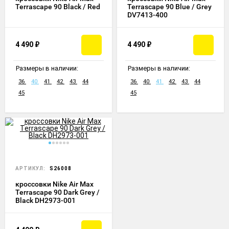
Terrascape 90 Black / Red
Terrascape 90 Blue / Grey
DV7413-400
4 490
₽
4 490
₽
Размеры в наличии:
Размеры в наличии:
36
40
41
42
43
44
36
40
41
42
43
44
45
45
АРТИКУЛ:
S26008
кроссовки Nike Air Max
Terrascape 90 Dark Grey /
Black DH2973-001