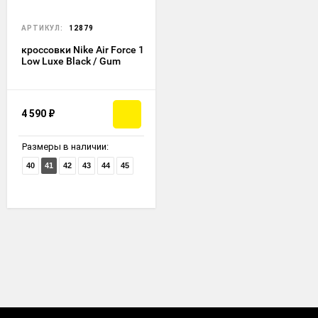
АРТИКУЛ:
12879
кроссовки Nike Air Force 1
Low Luxe Black / Gum
4 590
₽
Размеры в наличии:
40
41
42
43
44
45