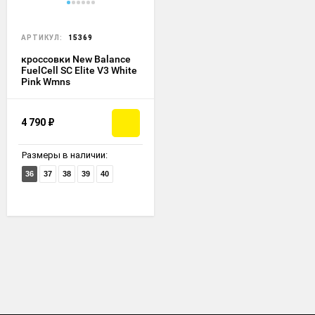
АРТИКУЛ:
15369
кроссовки New Balance
FuelCell SC Elite V3 White
Pink Wmns
4 790
₽
Размеры в наличии:
36
37
38
39
40