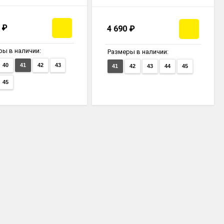
0
₽
4 690
₽
ры в наличии:
Размеры в наличии:
40
41
42
43
41
42
43
44
45
45