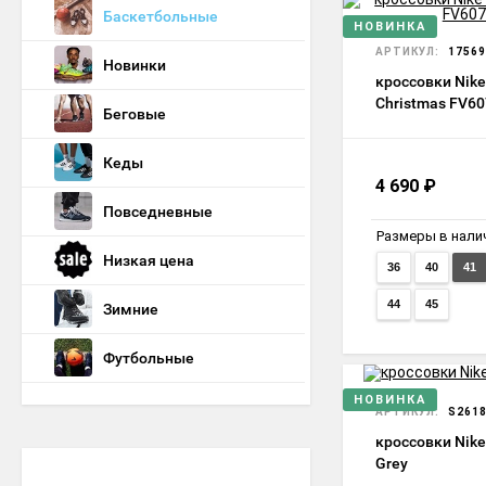
Баскетбольные
НОВИНКА
АРТИКУЛ:
17569
Новинки
кроссовки Nike
Christmas FV6
Беговые
Кеды
4 690
₽
Повседневные
Размеры в нали
Низкая цена
36
40
41
44
45
Зимние
Футбольные
НОВИНКА
АРТИКУЛ:
S261
кроссовки Nike 
Grey