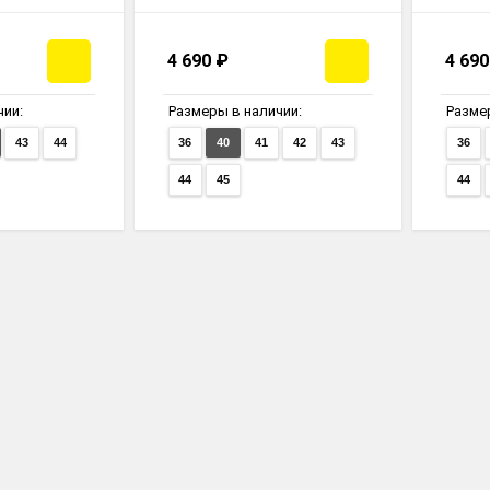
4 690
₽
4 69
чии:
Размеры в наличии:
Разме
43
44
36
40
41
42
43
36
44
45
44