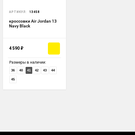
АРТИКУЛ:
13458
кроссовки Air Jordan 13
Navy Black
4 590
₽
Размеры в наличии:
36
40
41
42
43
44
45