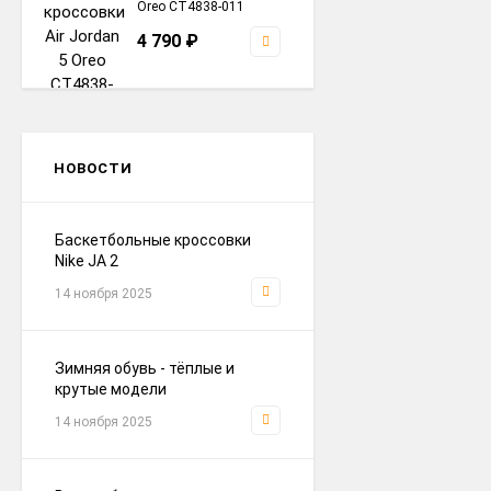
Oreo CT4838-011
4 790
₽
кроссовки Nike P-6000
Brown / Grey
НОВОСТИ
4 290
₽
Баскетбольные кроссовки
Nike JA 2
кроссовки Nike Zoomx
Zegama Trail 2 Black /
14 ноября 2025
Grey / Brown
4 690
₽
Зимняя обувь - тёплые и
крутые модели
кроссовки Air Jordan 5
White / Blue Ftwr.
14 ноября 2025
4 690
₽