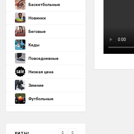
кроссовки Nike P-6000
Баскетбольные
Brown / Grey
4 290
₽
Новинки
Беговые
кроссовки Nike Zoomx
Кеды
Zegama Trail 2 Black /
Grey / Brown
4 690
₽
Повседневные
Низкая цена
кроссовки Air Jordan 5
White / Blue Ftwr.
Зимние
4 690
₽
Футбольные
кроссовки Nike Air Zoom
Pegasus 41 Gtx Black
Green FQ1356-001
4 790
₽
ХИТЫ!