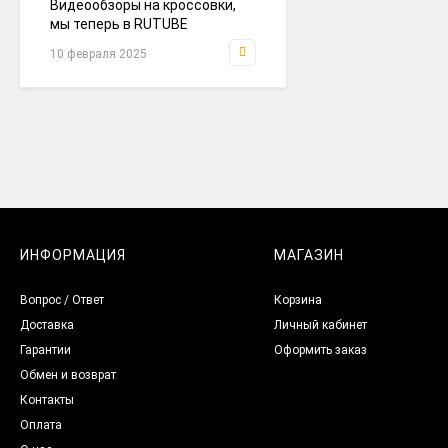
Видеообзоры на кроссовки,
мы теперь в RUTUBE
кроссовки Nike Air Zoom
10 февраля 2025
Pegasus 41 Gtx Black
Green FQ1356-001
4 790
₽
кроссовки Nike Zoom
Vomero 5 Roam White /
Grey
4 490
₽
ИНФОРМАЦИЯ
МАГАЗИН
кроссовки Air Jordan 5
Вопрос / Ответ
Корзина
Top 3
Доставка
Личный кабинет
4 790
₽
Гарантии
Оформить заказ
Обмен и возврат
Контакты
кроссовки Adidas
Оплата
Gazelle Bold Grey /