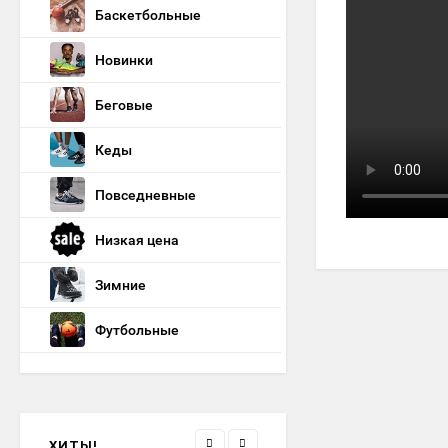
кроссовки Nike P-6000
Баскетбольные
Brown / Grey
4 290
₽
Новинки
Беговые
кроссовки Nike Zoomx
Кеды
Zegama Trail 2 Black /
Grey / Brown
4 690
₽
Повседневные
Низкая цена
кроссовки Air Jordan 5
White / Blue Ftwr.
Зимние
4 690
₽
Футбольные
кроссовки Nike Air Zoom
Pegasus 41 Gtx Black
Green FQ1356-001
4 790
₽
ХИТЫ!