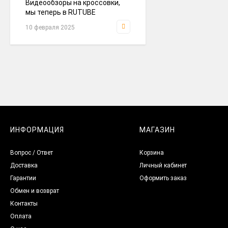
Видеообзоры на кроссовки,
мы теперь в RUTUBE
кроссовки Nike Air Zoom
10 февраля 2025
Pegasus 41 Gtx Black
Green FQ1356-001
4 790
₽
кроссовки Nike Zoom
Vomero 5 Roam White /
Grey
4 490
₽
ИНФОРМАЦИЯ
МАГАЗИН
кроссовки Air Jordan 5
Вопрос / Ответ
Корзина
Top 3
Доставка
Личный кабинет
4 790
₽
Гарантии
Оформить заказ
Обмен и возврат
Контакты
кроссовки Adidas
Оплата
Gazelle Bold Grey /