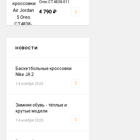
Oreo CT4838-011
4 790
₽
кроссовки Nike P-6000
Brown / Grey
НОВОСТИ
4 290
₽
Баскетбольные кроссовки
Nike JA 2
кроссовки Nike Zoomx
Zegama Trail 2 Black /
14 ноября 2025
Grey / Brown
4 690
₽
Зимняя обувь - тёплые и
крутые модели
кроссовки Air Jordan 5
White / Blue Ftwr.
14 ноября 2025
4 690
₽