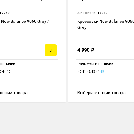
17543
АРТИКУЛ:
16315
 New Balance 9060 Grey /
кроссовки New Balance 9060
Grey
4 990
₽
наличии:
Размеры в наличии:
3
44
45
40
41
42
43
44
45
опции товара
Выберите опции товара