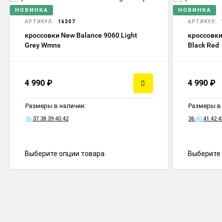
НОВИНКА
НОВИНКА
АРТИКУЛ:
16307
АРТИКУЛ:
кроссовки New Balance 9060 Light
кроссовки
Grey Wmns
Black Red
4 990
₽
4 990
₽
Размеры в наличии:
Размеры в 
36
37
38
39
40
42
36
40
41
42
4
Выберите опции товара
Выберите 