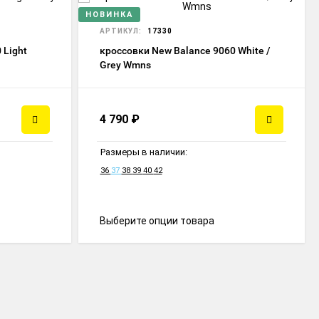
НОВИНКА
АРТИКУЛ:
17330
 Light
кроссовки New Balance 9060 White /
Grey Wmns
4 790
₽
Размеры в наличии:
36
37
38
39
40
42
Выберите опции товара