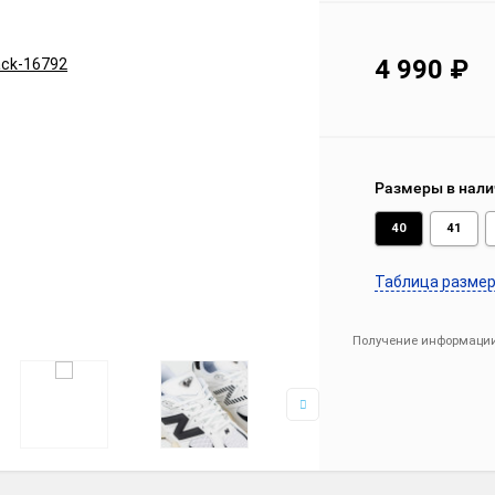
4 990
₽
Размеры в нали
40
41
Таблица разме
Получение информации