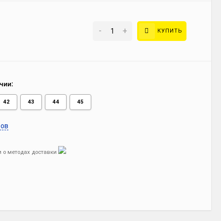
-
+
КУПИТЬ
чии:
42
43
44
45
ров
 о методах доставки