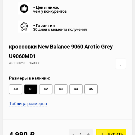
- Цены ниже,
чем у конкурентов
- Гарантия
30 дней с момента получения
кроссовки New Balance 9060 Arctic Grey
U9060MD1
АРТИКУЛ:
16309
Размеры в наличии:
40
41
42
43
44
45
Таблица размеров
4 990
₽
-
+
КУПИТЬ