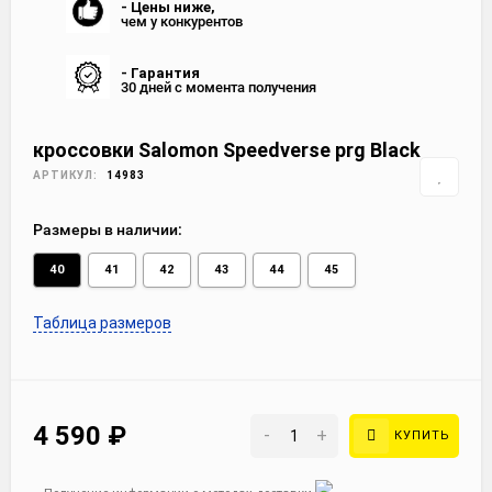
- Цены ниже,
чем у конкурентов
- Гарантия
30 дней с момента получения
кроссовки Salomon Speedverse prg Black
АРТИКУЛ:
14983
Размеры в наличии:
40
41
42
43
44
45
Таблица размеров
4 590
₽
-
+
КУПИТЬ