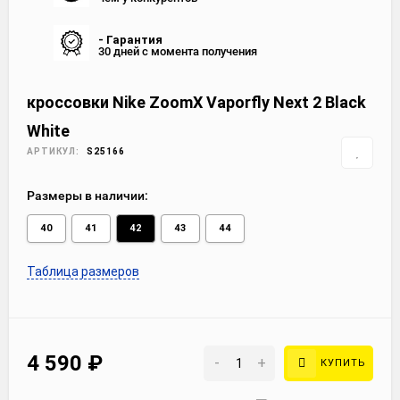
- Гарантия
30 дней с момента получения
кроссовки Nike ZoomX Vaporfly Next 2 Black
White
АРТИКУЛ:
S25166
Размеры в наличии:
40
41
42
43
44
Таблица размеров
4 590
₽
-
+
КУПИТЬ