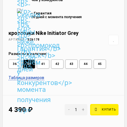
- Гарантия
30 дней с момента получения
кроссовки Nike Initiator Grey
АРТИКУЛ:
S26178
Размеры в наличии:
36
40
41
42
43
44
45
Таблица размеров
4 390
₽
-
+
КУПИТЬ