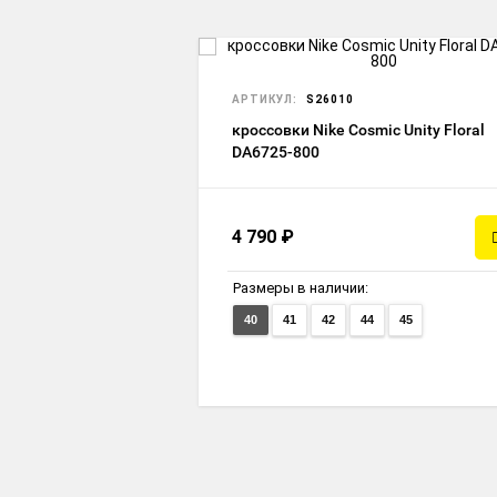
АРТИКУЛ:
S26010
кроссовки Nike Cosmic Unity Floral
DA6725-800
4 790
₽
Размеры в наличии:
40
41
42
44
45