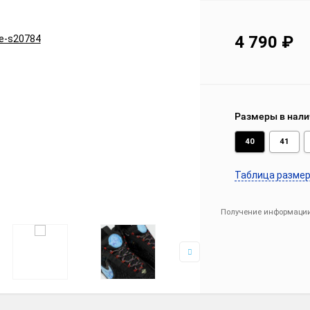
4 790
₽
Размеры в нали
40
41
Таблица разме
Получение информации