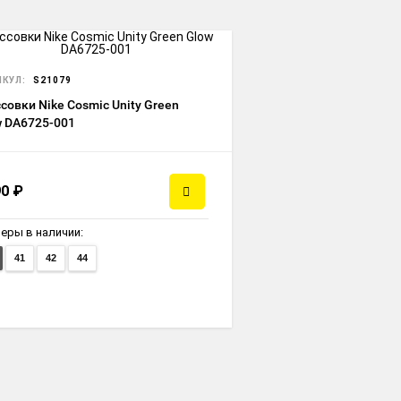
КУЛ:
S21079
совки Nike Cosmic Unity Green
w DA6725-001
90
₽
еры в наличии:
41
42
44