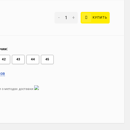
-
+
КУПИТЬ
чии:
42
43
44
45
ров
 о методах доставки