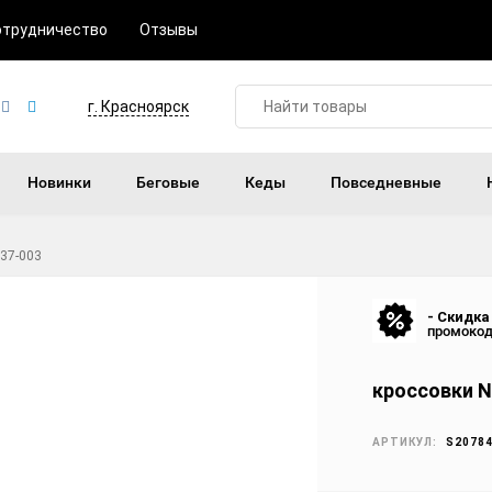
отрудничество
Отзывы
г. Красноярск
Новинки
Беговые
Кеды
Повседневные
737-003
- Скидка
промоко
кроссовки Ni
АРТИКУЛ:
S2078