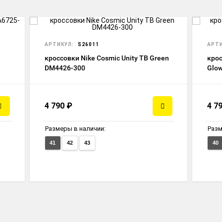
АРТИКУЛ:
S26011
АРТИ
кроссовки Nike Cosmic Unity TB Green
крос
DM4426-300
Glo
4 790
₽
4 7
Размеры в наличии:
Разм
41
42
43
40