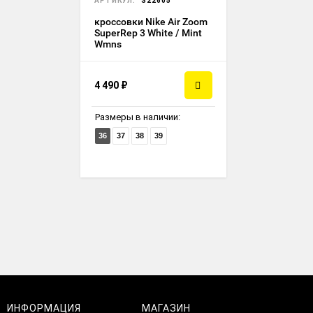
АРТИКУЛ:
S22605
кроссовки Nike Air Zoom
SuperRep 3 White / Mint
Wmns
4 490
₽
Размеры в наличии:
36
37
38
39
ИНФОРМАЦИЯ
МАГАЗИН