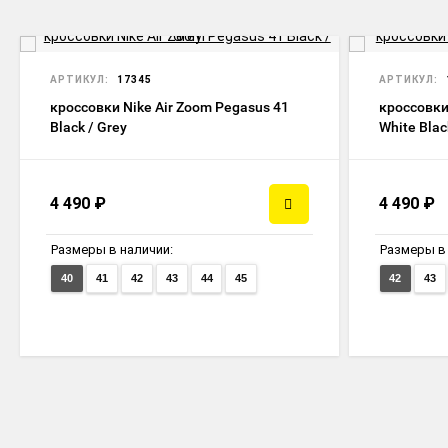
НОВИНКА
НОВИНКА
АРТИКУЛ:
17345
АРТИКУЛ:
кроссовки Nike Air Zoom Pegasus 41
кроссовки
Black / Grey
White Blac
4 490
₽
4 490
₽
Размеры в наличии:
Размеры в 
40
41
42
43
44
45
42
43