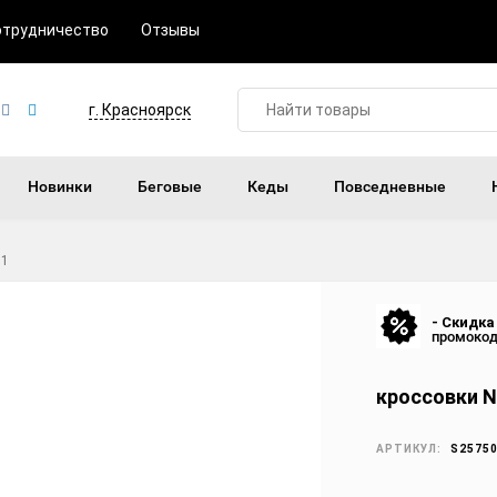
отрудничество
Отзывы
г. Красноярск
Новинки
Беговые
Кеды
Повседневные
01
- Скидка
промоко
кроссовки N
АРТИКУЛ:
S2575