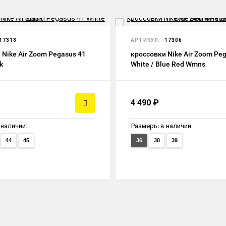
НОВИНКА
17318
АРТИКУЛ:
17306
 Nike Air Zoom Pegasus 41
кроссовки Nike Air Zoom Pe
k
White / Blue Red Wmns
4 490
₽
наличии:
Размеры в наличии:
44
45
36
38
39