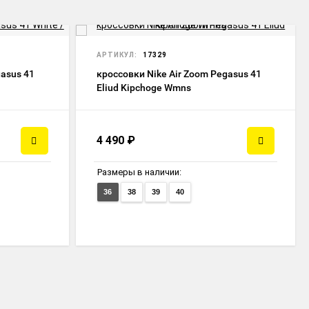
НОВИНКА
АРТИКУЛ:
17329
gasus 41
кроссовки Nike Air Zoom Pegasus 41
Eliud Kipchoge Wmns
4 490
₽
Размеры в наличии:
36
38
39
40