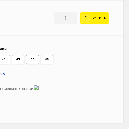
-
+
КУПИТЬ
чии:
42
43
44
45
ров
 о методах доставки