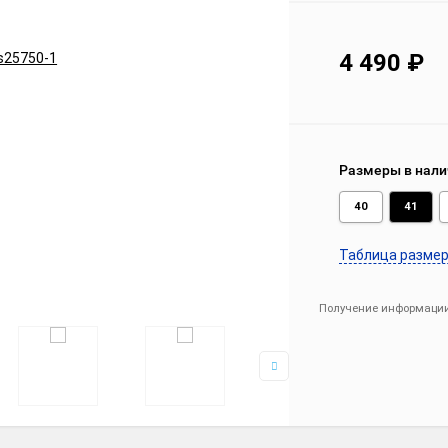
4 490
₽
Размеры в нали
40
41
Таблица разме
Получение информации