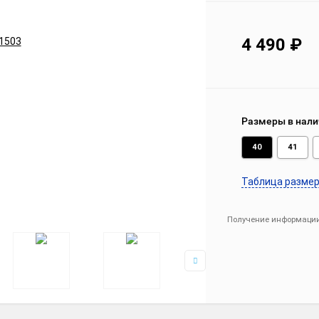
4 490
₽
Размеры в нали
40
41
Таблица разме
Получение информации