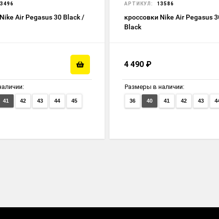
3496
АРТИКУЛ:
13586
ike Air Pegasus 30 Black /
кроссовки Nike Air Pegasus 3
Black
4 490
₽
наличии:
Размеры в наличии:
41
42
43
44
45
36
40
41
42
43
4