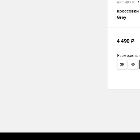
АРТИКУЛ:
1
кроссовки N
Grey
4 490
₽
Размеры в 
36
40