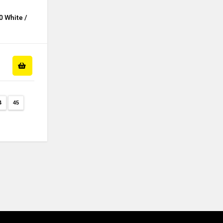
0 White /
4
45