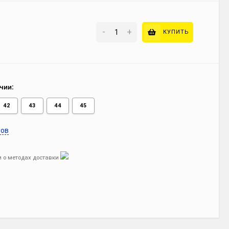
-
+
КУПИТЬ
чии:
42
43
44
45
ров
 о методах доставки