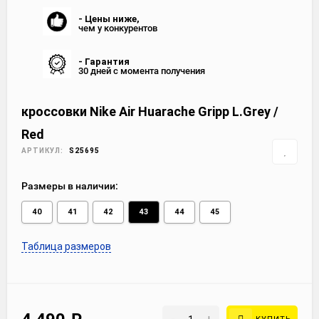
- Цены ниже,
чем у конкурентов
- Гарантия
30 дней с момента получения
кроссовки Nike Air Huarache Gripp L.Grey /
Red
АРТИКУЛ:
S25695
Размеры в наличии:
40
41
42
43
44
45
Таблица размеров