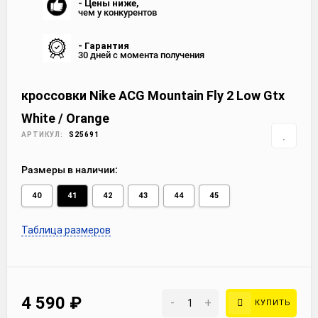
- Цены ниже,
чем у конкурентов
- Гарантия
30 дней с момента получения
кроссовки Nike ACG Mountain Fly 2 Low Gtx
White / Orange
АРТИКУЛ:
S25691
Размеры в наличии:
40
41
42
43
44
45
Таблица размеров
4 590
₽
-
+
КУПИТЬ