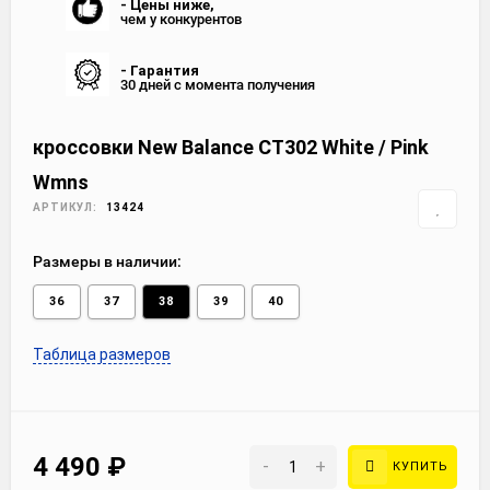
- Цены ниже,
чем у конкурентов
- Гарантия
30 дней с момента получения
кроссовки New Balance CT302 White / Pink
Wmns
АРТИКУЛ:
13424
Размеры в наличии:
36
37
38
39
40
Таблица размеров
4 490
₽
-
+
КУПИТЬ