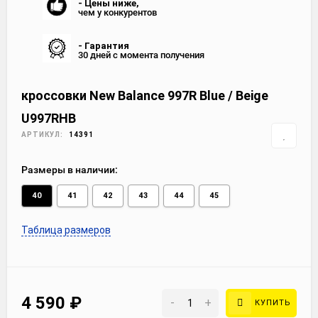
- Цены ниже,
чем у конкурентов
- Гарантия
30 дней с момента получения
кроссовки New Balance 997R Blue / Beige
U997RHB
АРТИКУЛ:
14391
Размеры в наличии:
40
41
42
43
44
45
Таблица размеров
4 590
₽
-
+
КУПИТЬ