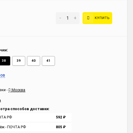
-
+
КУПИТЬ
чии:
38
39
40
41
ров
вки -
Москва
а
отра способов доставки:
ЧТА РФ
592
₽
ёж - ПОЧТА РФ
805
₽