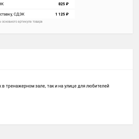
ЭК
825
₽
ставку, СДЭК
1 125
₽
ы основного артикула товара
к в тренажерном зале, так и на улице для любителей