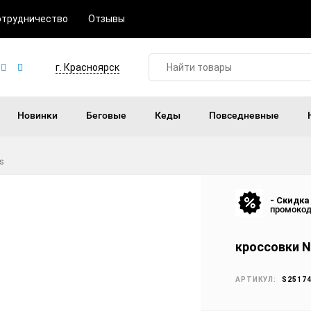
отрудничество
Отзывы
г. Красноярск
Новинки
Беговые
Кеды
Повседневные
s
- Скидка
промоко
кроссовки N
АРТИКУЛ:
S2517