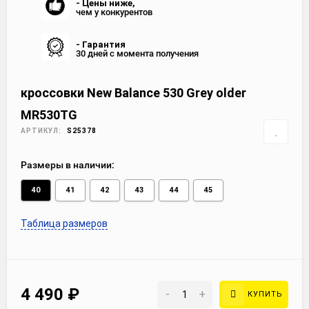
- Цены ниже,
чем у конкурентов
- Гарантия
30 дней с момента получения
кроссовки New Balance 530 Grey older
MR530TG
АРТИКУЛ:
S25378
Размеры в наличии:
40
41
42
43
44
45
Таблица размеров
4 490
₽
-
+
КУПИТЬ