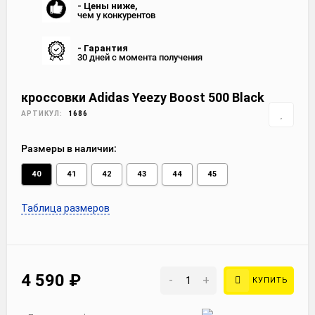
- Цены ниже,
чем у конкурентов
- Гарантия
30 дней с момента получения
кроссовки Adidas Yeezy Boost 500 Black
АРТИКУЛ:
1686
Размеры в наличии:
40
41
42
43
44
45
Таблица размеров
4 590
₽
-
+
КУПИТЬ