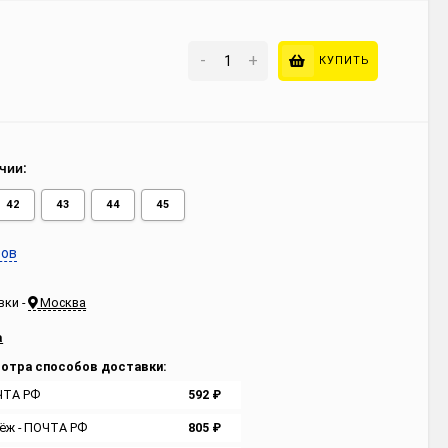
-
+
КУПИТЬ
чии:
42
43
44
45
ров
вки -
Москва
а
отра способов доставки:
ЧТА РФ
592
₽
ёж - ПОЧТА РФ
805
₽