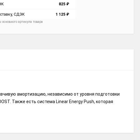
ЭК
825
₽
ставку, СДЭК
1 125
₽
ы основного артикула товара
зывчивую амортизацию, независимо от уровня подготовки
OST. Также есть система Linear Energy Push, которая