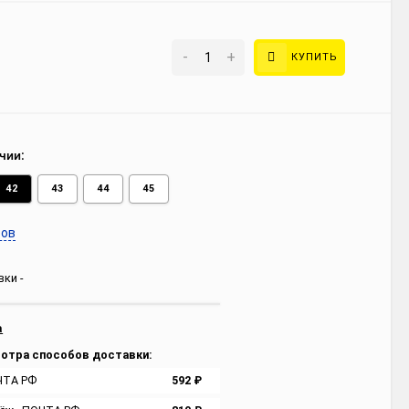
-
+
КУПИТЬ
чии:
42
43
44
45
ров
ки -
а
отра способов доставки:
ЧТА РФ
592
₽