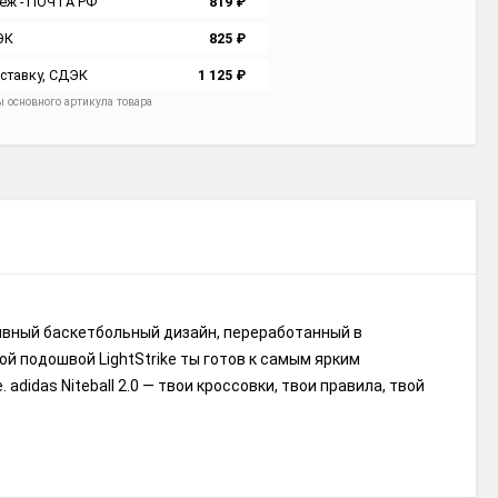
ёж - ПОЧТА РФ
819
₽
ЭК
825
₽
ставку, СДЭК
1 125
₽
ы основного артикула товара
рхивный баскетбольный дизайн, переработанный в
 подошвой LightStrike ты готов к самым ярким
idas Niteball 2.0 — твои кроссовки, твои правила, твой