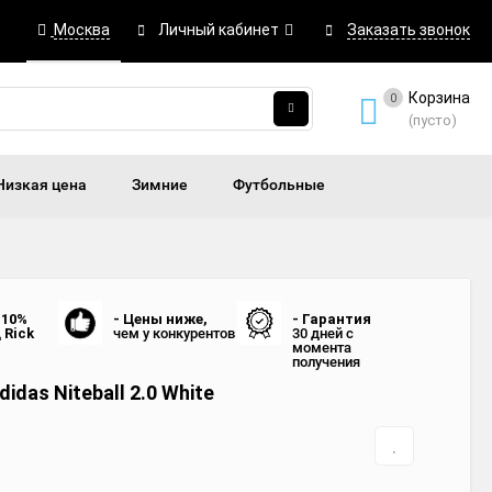
Москва
Личный кабинет
Заказать звонок
Корзина
0
(пусто)
Низкая цена
Зимние
Футбольные
 10%
- Цены ниже,
- Гарантия
д
Rick
чем у конкурентов
30 дней с
момента
получения
idas Niteball 2.0 White