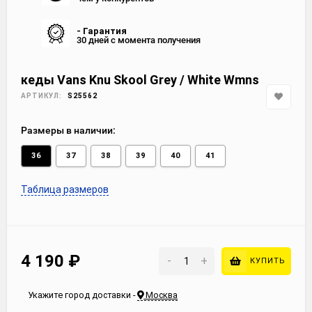
- Гарантия
30 дней с момента получения
кеды Vans Knu Skool Grey / White Wmns
АРТИКУЛ:
S25562
Размеры в наличии:
36
37
38
39
40
41
Таблица размеров
4 190
₽
-
+
КУПИТЬ
Укажите город доставки -
Москва