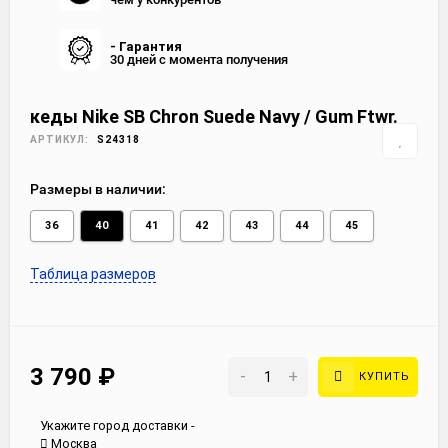
- Гарантия
30 дней с момента получения
кеды Nike SB Chron Suede Navy / Gum Ftwr.
АРТИКУЛ:
S24318
Размеры в наличии:
36
40
41
42
43
44
45
Таблица размеров
3 790
₽
-
+
КУПИТЬ
Укажите город доставки -
Москва