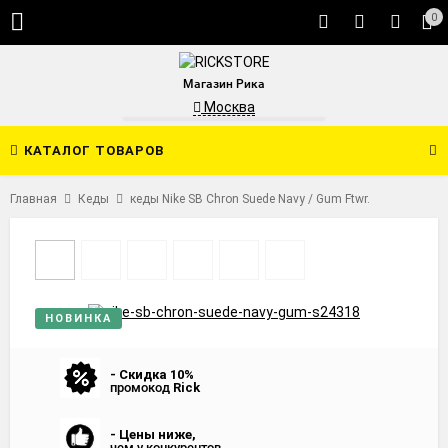
0
Магазин Рика
Москва
КАТАЛОГ ТОВАРОВ
Главная
Кеды
кеды Nike SB Chron Suede Navy / Gum Ftwr.
НОВИНКА
- Скидка 10%
промокод
Rick
- Цены ниже,
чем у конкурентов