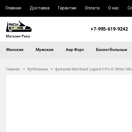
Главная
Доставка
Гарантии
Оплата
О нас
С
+7-995-619-9242
Магазин Рика
Женские
Мужские
Аир Форс
Баскетбольные
Главная
Футбольные
футзалки Nike React Legend 9 Pro IC White Yell