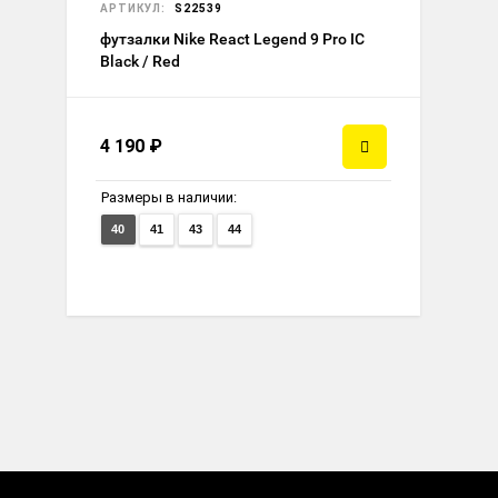
АРТИКУЛ:
S22539
футзалки Nike React Legend 9 Pro IC
Black / Red
4 190
₽
Размеры в наличии:
40
41
43
44