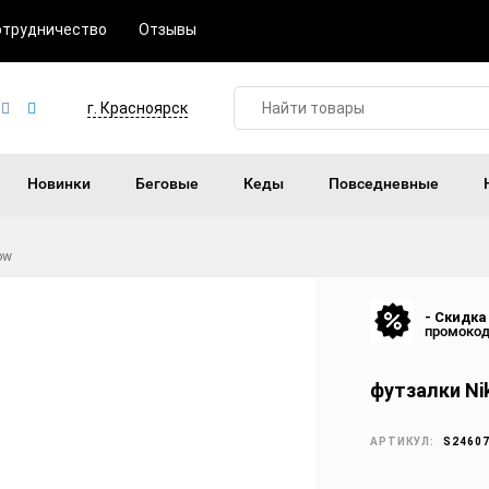
отрудничество
Отзывы
г. Красноярск
Новинки
Беговые
Кеды
Повседневные
ow
- Скидка
промоко
футзалки Nik
АРТИКУЛ:
S2460