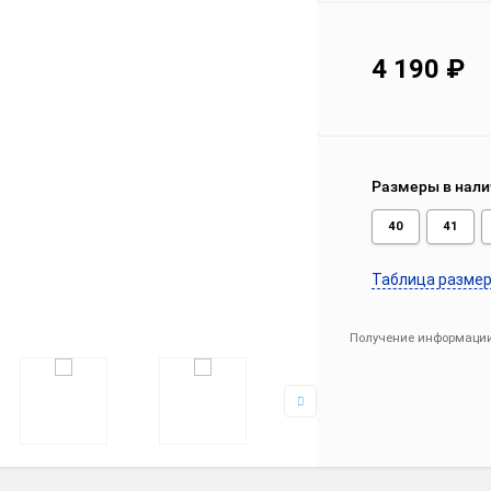
4 190
₽
Размеры в нали
40
41
Таблица разме
Получение информации