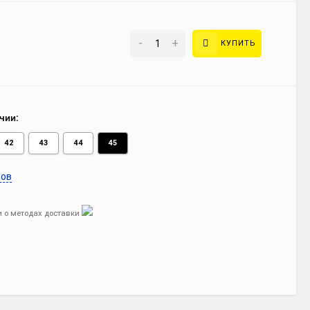
-
+
КУПИТЬ
чии:
42
43
44
45
ров
 о методах доставки