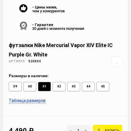
- Цены ниже,
чем у конкурентов
- Гарантия
30 дней с момента получения
футзалки Nike Mercurial Vapor XIV Elite IC
Purple Gr. White
АРТИКУЛ:
S24304
Размеры в наличии:
39
40
41
42
43
44
45
Таблица размеров
4 490
₽
-
+
КУПИТЬ