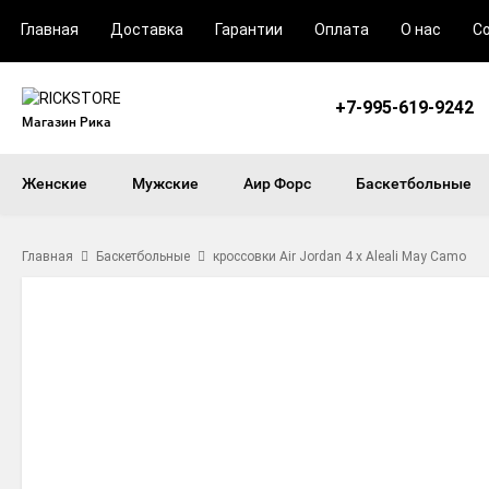
Главная
Доставка
Гарантии
Оплата
О нас
С
+7-995-619-9242
Магазин Рика
Женские
Мужские
Аир Форс
Баскетбольные
Главная
Баскетбольные
кроссовки Air Jordan 4 x Aleali May Camo