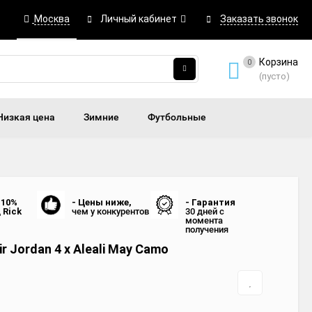
Москва
Личный кабинет
Заказать звонок
Корзина
0
(пусто)
Низкая цена
Зимние
Футбольные
 10%
- Цены ниже,
- Гарантия
д
Rick
чем у конкурентов
30 дней с
момента
получения
r Jordan 4 x Aleali May Camo