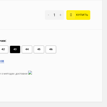
-
+
КУПИТЬ
чии:
42
43
44
45
46
ров
 о методах доставки