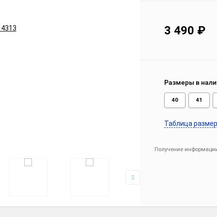
3 490
₽
Размеры в нали
40
41
Таблица разме
Получение информации